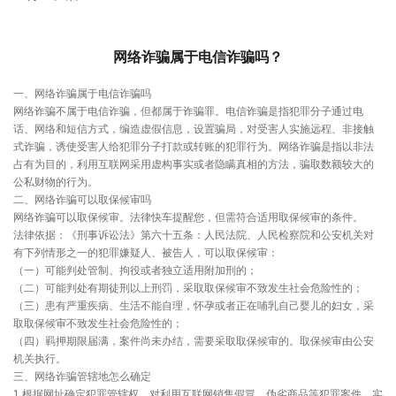
网络诈骗属于电信诈骗吗？
一、网络诈骗属于电信诈骗吗
网络诈骗不属于电信诈骗，但都属于诈骗罪。电信诈骗是指犯罪分子通过电
话、网络和短信方式，编造虚假信息，设置骗局，对受害人实施远程、非接触
式诈骗，诱使受害人给犯罪分子打款或转账的犯罪行为。网络诈骗是指以非法
占有为目的，利用互联网采用虚构事实或者隐瞒真相的方法，骗取数额较大的
公私财物的行为。
二、网络诈骗可以取保候审吗
网络诈骗可以取保候审。法律快车提醒您，但需符合适用取保候审的条件。
法律依据：《刑事诉讼法》第六十五条：人民法院、人民检察院和公安机关对
有下列情形之一的犯罪嫌疑人、被告人，可以取保候审：
（一）可能判处管制、拘役或者独立适用附加刑的；
（二）可能判处有期徒刑以上刑罚，采取取保候审不致发生社会危险性的；
（三）患有严重疾病、生活不能自理，怀孕或者正在哺乳自己婴儿的妇女，采
取取保候审不致发生社会危险性的；
（四）羁押期限届满，案件尚未办结，需要采取取保候审的。取保候审由公安
机关执行。
三、网络诈骗管辖地怎么确定
1.根据网址确定犯罪管辖权。对利用互联网销售假冒、伪劣商品等犯罪案件，实