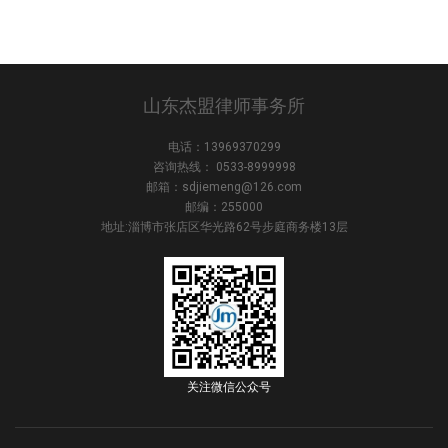
山东杰盟律师事务所
电话：13969370299
咨询热线： 0533-8999998
邮箱：sdjiemeng@126.com
邮编：255000
地址:淄博市张店区华光路62号步庭商务楼13层
关注微信公众号