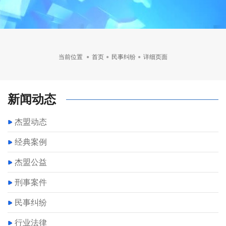
当前位置
首页
民事纠纷
详细页面
新闻动态
杰盟动态
经典案例
杰盟公益
刑事案件
民事纠纷
行业法律